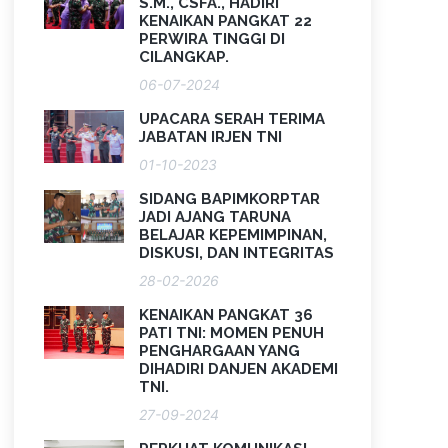
S.M., CSFA., HADIRI
KENAIKAN PANGKAT 22
PERWIRA TINGGI DI
CILANGKAP.
06-07-2024
UPACARA SERAH TERIMA
JABATAN IRJEN TNI
01-10-2023
SIDANG BAPIMKORPTAR
JADI AJANG TARUNA
BELAJAR KEPEMIMPINAN,
DISKUSI, DAN INTEGRITAS
28-02-2026
KENAIKAN PANGKAT 36
PATI TNI: MOMEN PENUH
PENGHARGAAN YANG
DIHADIRI DANJEN AKADEMI
TNI.
27-09-2024