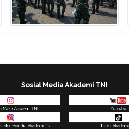
Sosial Media Akademi TNI
am Mako Akademi TNI
Youtube
as Menchandra Akademi TNI
Tiktok Akademi